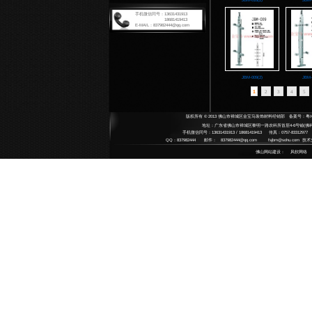
扶手系
Armrest
扶手
拉手系
Handle 
将军
铸铜
地弹簧
整体
Floor Sp
高档
艺术
JB
平移门
中 
不锈
Automat
SU
不锈
碳钢
感应
中央锁
水晶
Central 
水晶
半自
door clo
雕刻
酒店用
平移
Hotel su
小拉
铜艺
果皮
配件系
Accesso
哑黑
指示