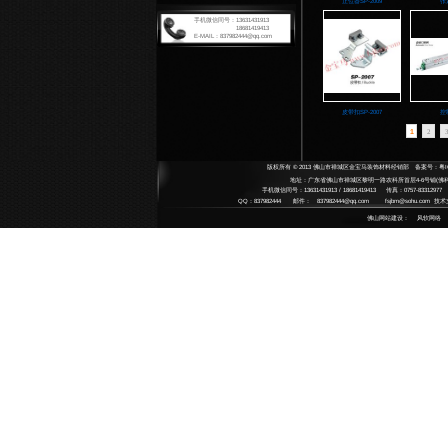
扶手系
Armrest
扶手
拉手系
Handle 
将军
铸铜
地弹簧
整体
Floor Sp
高档
艺术
JB
平移门
中 
不锈
Automat
SU
不锈
碳钢
感应
中央锁
水晶
Central 
水晶
半自
door clo
雕刻
酒店用
平移
Hotel su
小拉
铜艺
果皮
配件系
Accesso
哑黑
指示