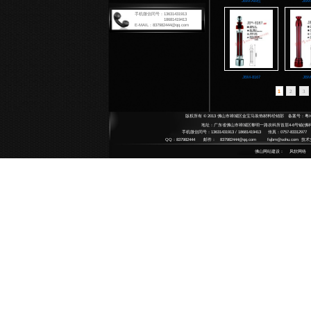
扶手系
Armrest
扶手
拉手系
Handle 
将军
铸铜
地弹簧
整体
Floor Sp
高档
艺术
JB
平移门
中 
不锈
Automat
SU
不锈
碳钢
感应
中央锁
水晶
Central 
水晶
半自
door clo
雕刻
酒店用
平移
Hotel su
小拉
铜艺
果皮
配件系
Accesso
哑黑
指示