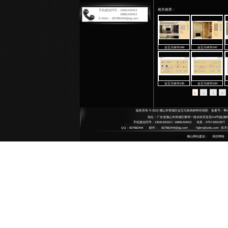
扶手系
Armrest
扶手
拉手系
Handle 
将军
铸铜
地弹簧
整体
Floor Sp
高档
艺术
JB
平移门
中 
不锈
Automat
SU
不锈
碳钢
感应
中央锁
水晶
Central 
水晶
半自
door clo
雕刻
酒店用
平移
Hotel su
小拉
铜艺
果皮
配件系
Accesso
哑黑
指示