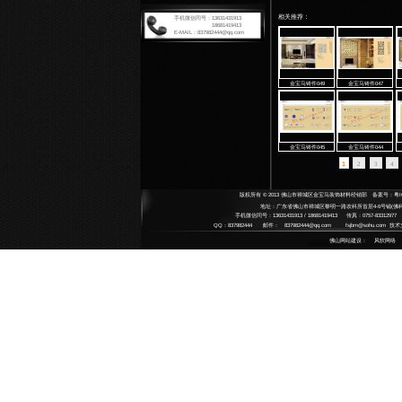
扶手系
Armrest
扶手
拉手系
Handle 
将军
铸铜
地弹簧
整体
Floor Sp
高档
艺术
JB
平移门
中 
不锈
Automat
SU
不锈
碳钢
感应
中央锁
水晶
Central 
水晶
半自
door clo
雕刻
酒店用
平移
Hotel su
小拉
铜艺
果皮
配件系
Accesso
哑黑
指示