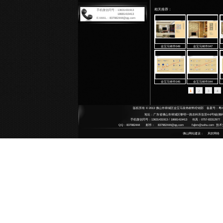
扶手系
Armrest
扶手
拉手系
Handle 
将军
铸铜
地弹簧
整体
Floor Sp
高档
艺术
JB
平移门
中 
不锈
Automat
SU
不锈
碳钢
感应
中央锁
水晶
Central 
水晶
半自
door clo
雕刻
酒店用
平移
Hotel su
小拉
铜艺
果皮
配件系
Accesso
哑黑
指示